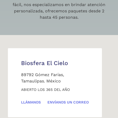
fácil, nos especializamos en brindar atención
personalizada, ofrecemos paquetes desde 2
hasta 45 personas.
Biosfera El Cielo
89792 Gómez Farías,
Tamaulipas. México
ABIERTO LOS 365 DEL AÑO
LLÁMANOS
ENVÍANOS UN CORREO