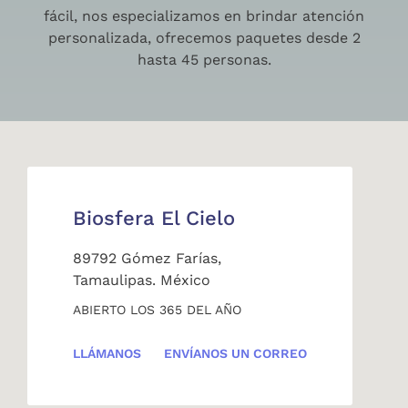
fácil, nos especializamos en brindar atención
personalizada, ofrecemos paquetes desde 2
hasta 45 personas.
Biosfera El Cielo
89792 Gómez Farías,
Tamaulipas. México
ABIERTO LOS 365 DEL AÑO
LLÁMANOS
ENVÍANOS UN CORREO