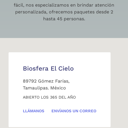
fácil, nos especializamos en brindar atención
personalizada, ofrecemos paquetes desde 2
hasta 45 personas.
Biosfera El Cielo
89792 Gómez Farías,
Tamaulipas. México
ABIERTO LOS 365 DEL AÑO
LLÁMANOS
ENVÍANOS UN CORREO