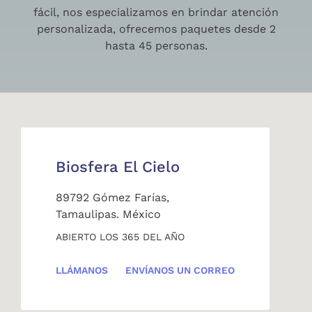
fácil, nos especializamos en brindar atención
personalizada, ofrecemos paquetes desde 2
hasta 45 personas.
Biosfera El Cielo
89792 Gómez Farías,
Tamaulipas. México
ABIERTO LOS 365 DEL AÑO
LLÁMANOS
ENVÍANOS UN CORREO