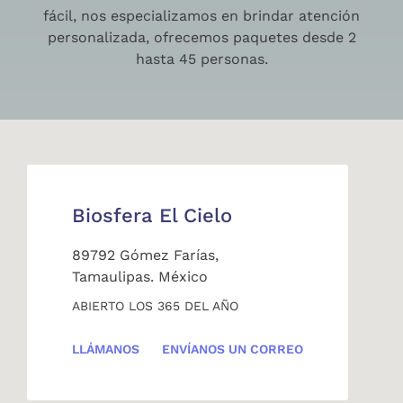
fácil, nos especializamos en brindar atención
personalizada, ofrecemos paquetes desde 2
hasta 45 personas.
Biosfera El Cielo
89792 Gómez Farías,
Tamaulipas. México
ABIERTO LOS 365 DEL AÑO
LLÁMANOS
ENVÍANOS UN CORREO