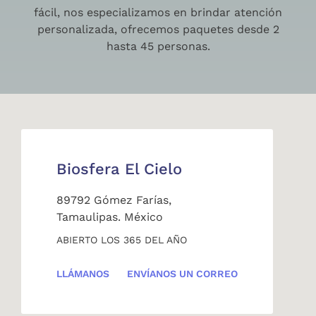
fácil, nos especializamos en brindar atención
personalizada, ofrecemos paquetes desde 2
hasta 45 personas.
Biosfera El Cielo
89792 Gómez Farías,
Tamaulipas. México
ABIERTO LOS 365 DEL AÑO
LLÁMANOS
ENVÍANOS UN CORREO