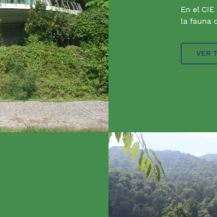
En el CIE
la fauna q
VER 