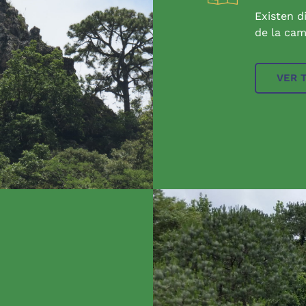
Existen d
de la cam
VER 