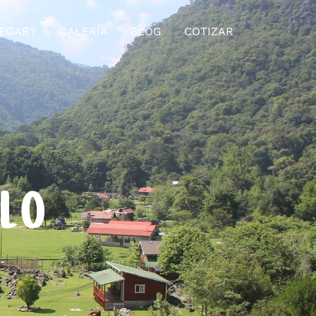
EGAR?
GALERÍA
BLOG
COTIZAR
ELO