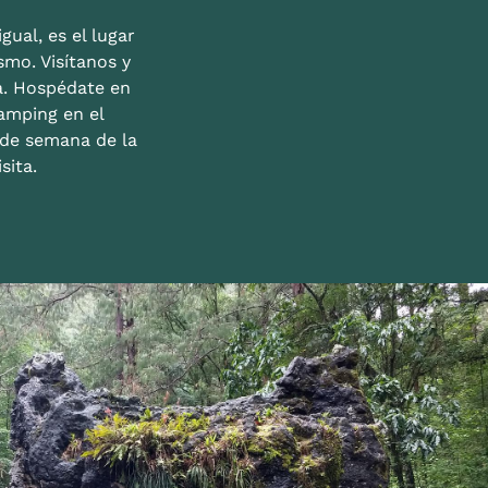
gual, es el lugar
mo. Visítanos y
a. Hospédate en
amping en el
n de semana de la
sita.