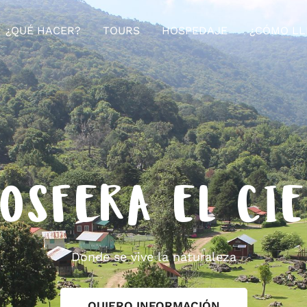
¿QUÉ HACER?
TOURS
HOSPEDAJE
¿CÓMO LL
OSFERA EL CI
Donde se vive la naturaleza
QUIERO INFORMACIÓN