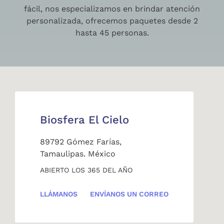
fácil, nos especializamos en brindar atención
personalizada, ofrecemos paquetes desde 2
hasta 45 personas.
Biosfera El Cielo
89792 Gómez Farías,
Tamaulipas. México
ABIERTO LOS 365 DEL AÑO
LLÁMANOS
ENVÍANOS UN CORREO