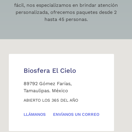
fácil, nos especializamos en brindar atención
personalizada, ofrecemos paquetes desde 2
hasta 45 personas.
Biosfera El Cielo
89792 Gómez Farías,
Tamaulipas. México
ABIERTO LOS 365 DEL AÑO
LLÁMANOS
ENVÍANOS UN CORREO