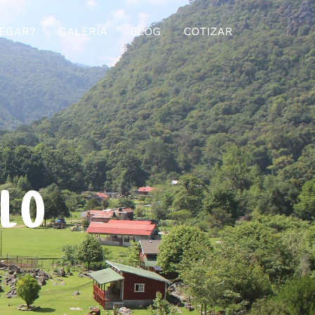
EGAR?
GALERÍA
BLOG
COTIZAR
ELO