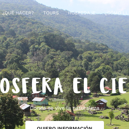
¿QUÉ HACER?
TOURS
HOSPEDAJE
¿CÓMO LL
OSFERA EL CI
Donde se vive la naturaleza
QUIERO INFORMACIÓN