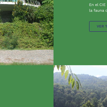
En el CIE
la fauna q
VER 