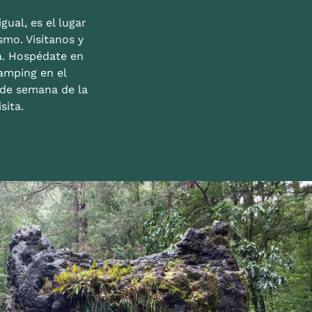
gual, es el lugar
mo. Visítanos y
a. Hospédate en
amping en el
n de semana de la
sita.