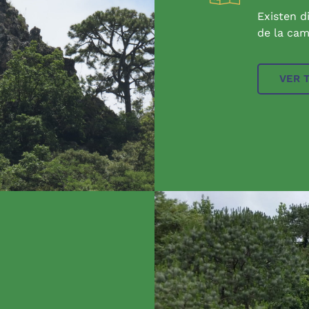
Existen d
de la cam
VER 