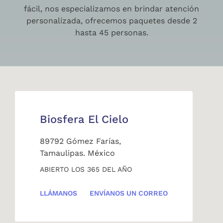
fácil, nos especializamos en brindar atención
personalizada, ofrecemos paquetes desde 2
hasta 45 personas.
Biosfera El Cielo
89792 Gómez Farías,
Tamaulipas. México
ABIERTO LOS 365 DEL AÑO
LLÁMANOS
ENVÍANOS UN CORREO