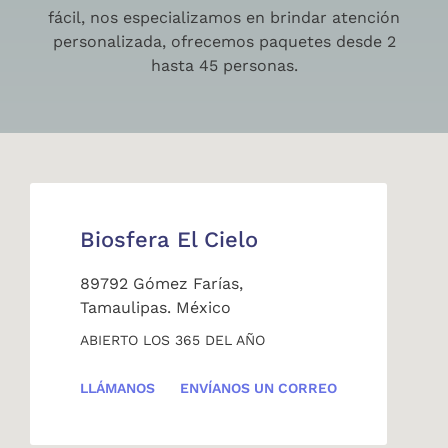
fácil, nos especializamos en brindar atención
personalizada, ofrecemos paquetes desde 2
hasta 45 personas.
Biosfera El Cielo
89792 Gómez Farías,
Tamaulipas. México
ABIERTO LOS 365 DEL AÑO
LLÁMANOS
ENVÍANOS UN CORREO