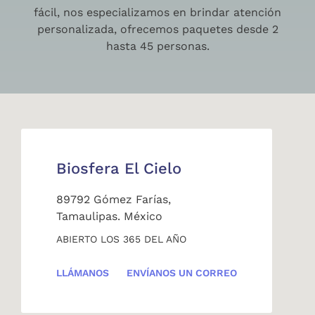
fácil, nos especializamos en brindar atención
personalizada, ofrecemos paquetes desde 2
hasta 45 personas.
Biosfera El Cielo
89792 Gómez Farías,
Tamaulipas. México
ABIERTO LOS 365 DEL AÑO
LLÁMANOS
ENVÍANOS UN CORREO