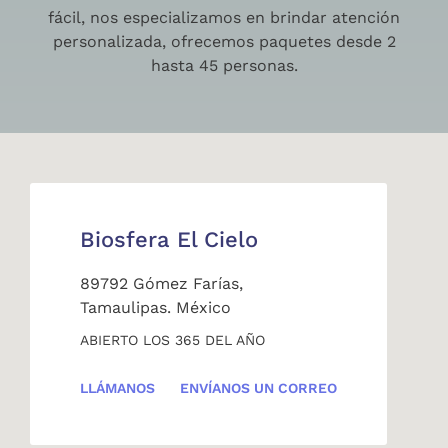
fácil, nos especializamos en brindar atención
personalizada, ofrecemos paquetes desde 2
hasta 45 personas.
Biosfera El Cielo
89792 Gómez Farías,
Tamaulipas. México
ABIERTO LOS 365 DEL AÑO
LLÁMANOS
ENVÍANOS UN CORREO