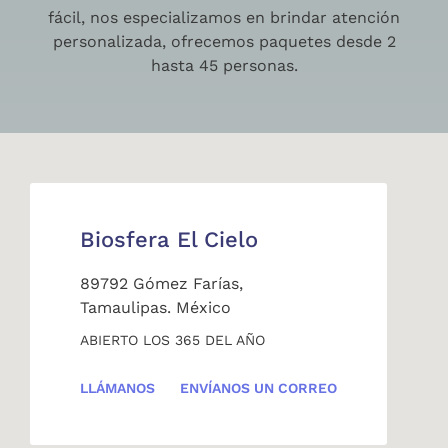
fácil, nos especializamos en brindar atención
personalizada, ofrecemos paquetes desde 2
hasta 45 personas.
Biosfera El Cielo
89792 Gómez Farías,
Tamaulipas. México
ABIERTO LOS 365 DEL AÑO
LLÁMANOS
ENVÍANOS UN CORREO