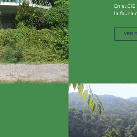
En el CIE
la fauna q
VER 