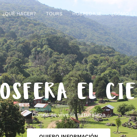
¿QUÉ HACER?
TOURS
HOSPEDAJE
¿CÓMO LL
OSFERA EL CI
Donde se vive la naturaleza
QUIERO INFORMACIÓN