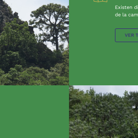
Existen d
de la cam
VER 