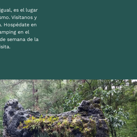
gual, es el lugar
mo. Visítanos y
a. Hospédate en
amping en el
n de semana de la
sita.