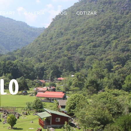
EGAR?
GALERÍA
BLOG
COTIZAR
ELO