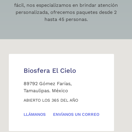
fácil, nos especializamos en brindar atención
personalizada, ofrecemos paquetes desde 2
hasta 45 personas.
Biosfera El Cielo
89792 Gómez Farías,
Tamaulipas. México
ABIERTO LOS 365 DEL AÑO
LLÁMANOS
ENVÍANOS UN CORREO