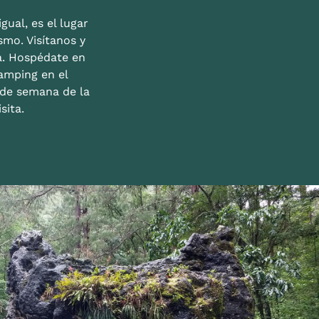
gual, es el lugar
mo. Visítanos y
a. Hospédate en
amping en el
n de semana de la
sita.