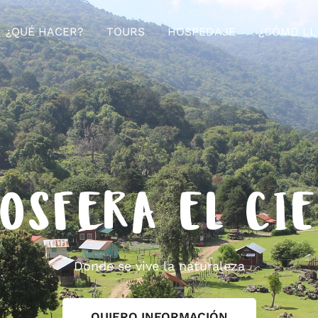
¿QUÉ HACER?
TOURS
HOSPEDAJE
¿CÓMO LL
OSFERA EL CI
Donde se vive la naturaleza
QUIERO INFORMACIÓN