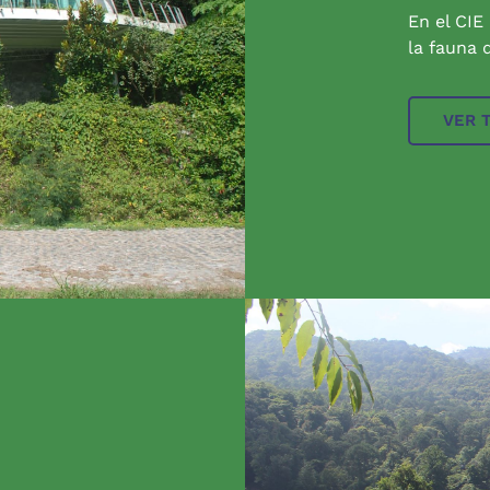
En el CIE
la fauna q
VER 