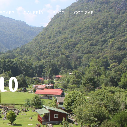
EGAR?
GALERÍA
BLOG
COTIZAR
ELO