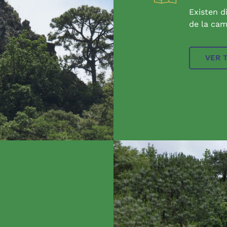
Existen d
de la cam
VER 