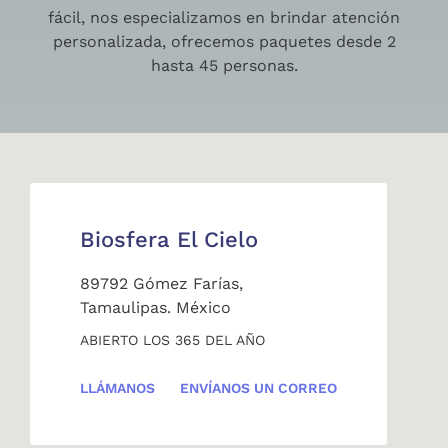
fácil, nos especializamos en brindar atención
personalizada, ofrecemos paquetes desde 2
hasta 45 personas.
Biosfera El Cielo
89792 Gómez Farías,
Tamaulipas. México
ABIERTO LOS 365 DEL AÑO
LLÁMANOS
ENVÍANOS UN CORREO