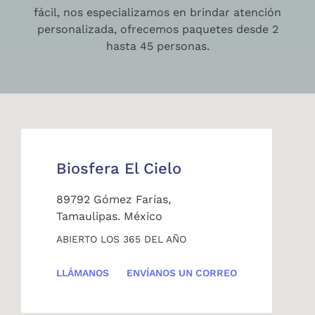
fácil, nos especializamos en brindar atención
personalizada, ofrecemos paquetes desde 2
hasta 45 personas.
Biosfera El Cielo
89792 Gómez Farías,
Tamaulipas. México
ABIERTO LOS 365 DEL AÑO
LLÁMANOS
ENVÍANOS UN CORREO