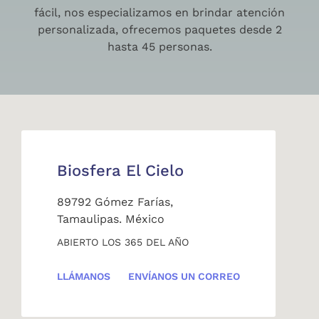
fácil, nos especializamos en brindar atención
personalizada, ofrecemos paquetes desde 2
hasta 45 personas.
Biosfera El Cielo
89792 Gómez Farías,
Tamaulipas. México
ABIERTO LOS 365 DEL AÑO
LLÁMANOS
ENVÍANOS UN CORREO