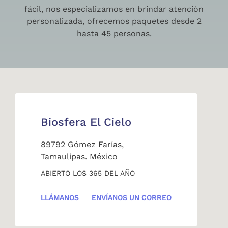
fácil, nos especializamos en brindar atención
personalizada, ofrecemos paquetes desde 2
hasta 45 personas.
Biosfera El Cielo
89792 Gómez Farías,
Tamaulipas. México
ABIERTO LOS 365 DEL AÑO
LLÁMANOS
ENVÍANOS UN CORREO