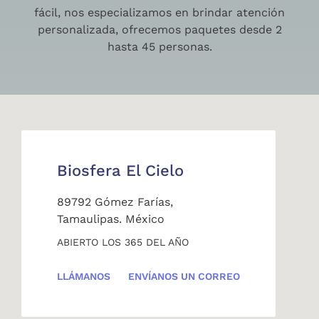
fácil, nos especializamos en brindar atención
personalizada, ofrecemos paquetes desde 2
hasta 45 personas.
Biosfera El Cielo
89792 Gómez Farías,
Tamaulipas. México
ABIERTO LOS 365 DEL AÑO
LLÁMANOS
ENVÍANOS UN CORREO