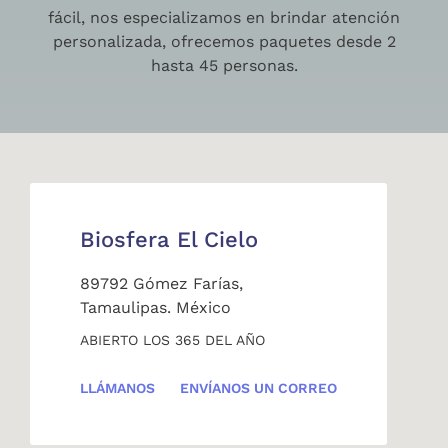
fácil, nos especializamos en brindar atención
personalizada, ofrecemos paquetes desde 2
hasta 45 personas.
Biosfera El Cielo
89792 Gómez Farías,
Tamaulipas. México
ABIERTO LOS 365 DEL AÑO
LLÁMANOS
ENVÍANOS UN CORREO