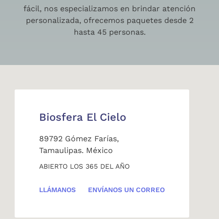
fácil, nos especializamos en brindar atención
personalizada, ofrecemos paquetes desde 2
hasta 45 personas.
Biosfera El Cielo
89792 Gómez Farías,
Tamaulipas. México
ABIERTO LOS 365 DEL AÑO
LLÁMANOS
ENVÍANOS UN CORREO