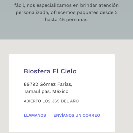
fácil, nos especializamos en brindar atención
personalizada, ofrecemos paquetes desde 2
hasta 45 personas.
Biosfera El Cielo
89792 Gómez Farías,
Tamaulipas. México
ABIERTO LOS 365 DEL AÑO
LLÁMANOS
ENVÍANOS UN CORREO