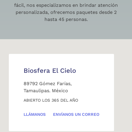
fácil, nos especializamos en brindar atención
personalizada, ofrecemos paquetes desde 2
hasta 45 personas.
Biosfera El Cielo
89792 Gómez Farías,
Tamaulipas. México
ABIERTO LOS 365 DEL AÑO
LLÁMANOS
ENVÍANOS UN CORREO