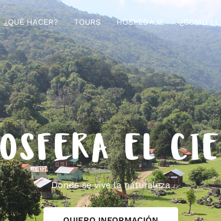
¿QUÉ HACER?
TOURS
HOSPEDAJE
¿CÓMO LL
OSFERA EL CI
Donde se vive la naturaleza
QUIERO INFORMACIÓN