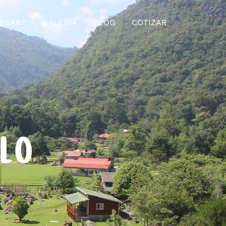
EGAR?
GALERÍA
BLOG
COTIZAR
ELO