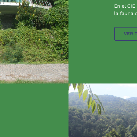
En el CIE
la fauna q
VER 