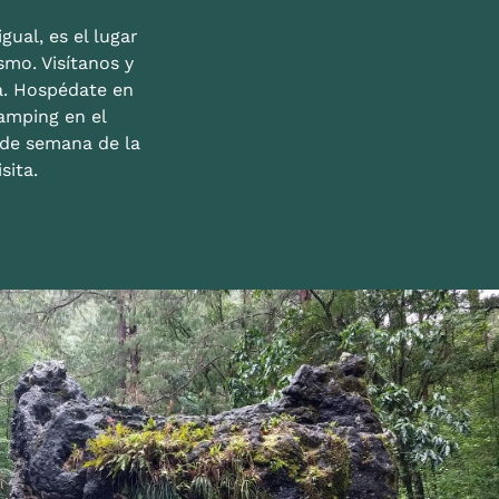
gual, es el lugar
mo. Visítanos y
a. Hospédate en
amping en el
n de semana de la
sita.