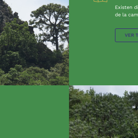
Existen d
de la cam
VER 