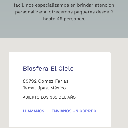
fácil, nos especializamos en brindar atención
personalizada, ofrecemos paquetes desde 2
hasta 45 personas.
Biosfera El Cielo
89792 Gómez Farías,
Tamaulipas. México
ABIERTO LOS 365 DEL AÑO
LLÁMANOS
ENVÍANOS UN CORREO