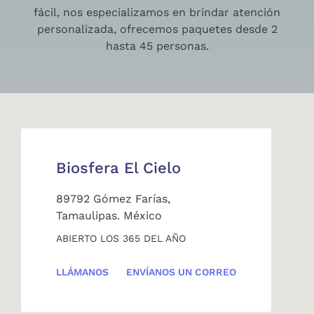
fácil, nos especializamos en brindar atención
personalizada, ofrecemos paquetes desde 2
hasta 45 personas.
Biosfera El Cielo
89792 Gómez Farías,
Tamaulipas. México
ABIERTO LOS 365 DEL AÑO
LLÁMANOS
ENVÍANOS UN CORREO