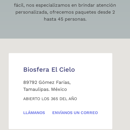
fácil, nos especializamos en brindar atención
personalizada, ofrecemos paquetes desde 2
hasta 45 personas.
Biosfera El Cielo
89792 Gómez Farías,
Tamaulipas. México
ABIERTO LOS 365 DEL AÑO
LLÁMANOS
ENVÍANOS UN CORREO