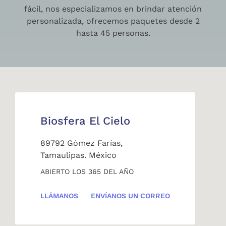
fácil, nos especializamos en brindar atención
personalizada, ofrecemos paquetes desde 2
hasta 45 personas.
Biosfera El Cielo
89792 Gómez Farías,
Tamaulipas. México
ABIERTO LOS 365 DEL AÑO
LLÁMANOS
ENVÍANOS UN CORREO