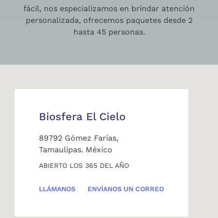
fácil, nos especializamos en brindar atención
personalizada, ofrecemos paquetes desde 2
hasta 45 personas.
Biosfera El Cielo
89792 Gómez Farías,
Tamaulipas. México
ABIERTO LOS 365 DEL AÑO
LLÁMANOS
ENVÍANOS UN CORREO