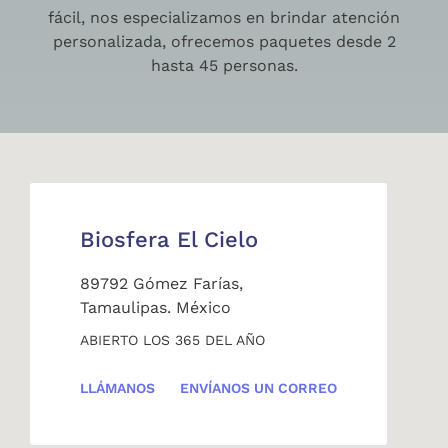
fácil, nos especializamos en brindar atención
personalizada, ofrecemos paquetes desde 2
hasta 45 personas.
Biosfera El Cielo
89792 Gómez Farías,
Tamaulipas. México
ABIERTO LOS 365 DEL AÑO
LLÁMANOS
ENVÍANOS UN CORREO