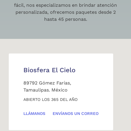
fácil, nos especializamos en brindar atención
personalizada, ofrecemos paquetes desde 2
hasta 45 personas.
Biosfera El Cielo
89792 Gómez Farías,
Tamaulipas. México
ABIERTO LOS 365 DEL AÑO
LLÁMANOS
ENVÍANOS UN CORREO