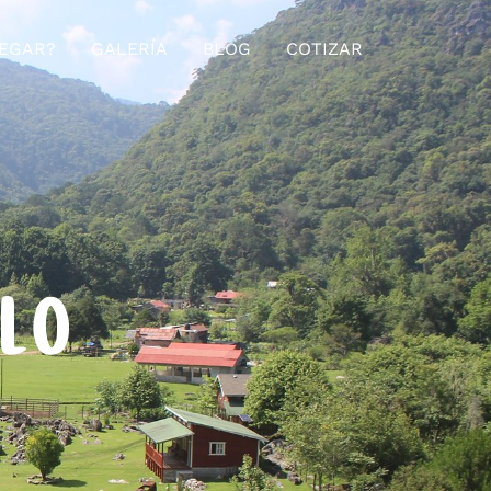
EGAR?
GALERÍA
BLOG
COTIZAR
ELO