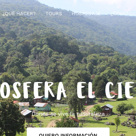
¿QUÉ HACER?
TOURS
HOSPEDAJE
¿CÓMO LL
OSFERA EL CI
Donde se vive la naturaleza
QUIERO INFORMACIÓN