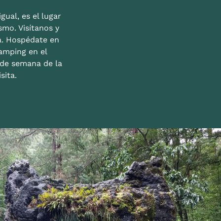
gual, es el lugar
mo. Visítanos y
a. Hospédate en
amping en el
n de semana de la
sita.