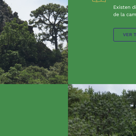
Existen d
de la cam
VER 