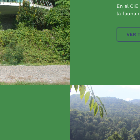
En el CIE
la fauna q
VER 