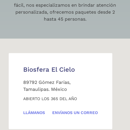
fácil, nos especializamos en brindar atención
personalizada, ofrecemos paquetes desde 2
hasta 45 personas.
Biosfera El Cielo
89792 Gómez Farías,
Tamaulipas. México
ABIERTO LOS 365 DEL AÑO
LLÁMANOS
ENVÍANOS UN CORREO