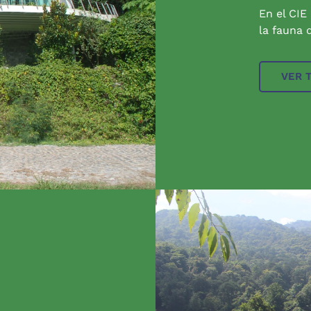
En el CIE
la fauna q
VER 