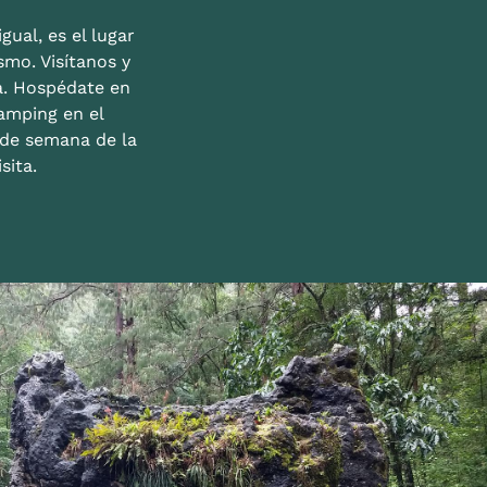
gual, es el lugar
mo. Visítanos y
a. Hospédate en
amping en el
n de semana de la
sita.