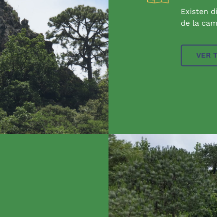
Existen d
de la cam
VER 