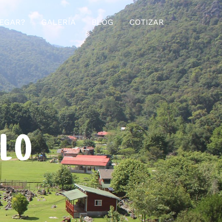
EGAR?
GALERÍA
BLOG
COTIZAR
ELO