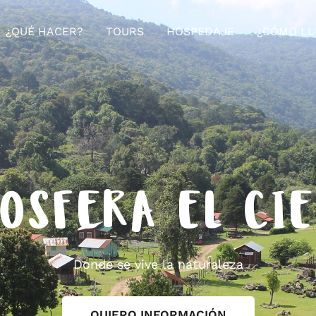
¿QUÉ HACER?
TOURS
HOSPEDAJE
¿CÓMO LL
OSFERA EL CI
Donde se vive la naturaleza
QUIERO INFORMACIÓN