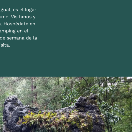
gual, es el lugar
mo. Visítanos y
a. Hospédate en
amping en el
n de semana de la
sita.