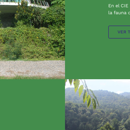
En el CIE
la fauna q
VER 