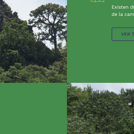
Existen d
de la cam
VER 