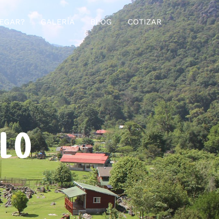
EGAR?
GALERÍA
BLOG
COTIZAR
ELO