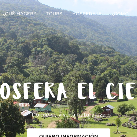
¿QUÉ HACER?
TOURS
HOSPEDAJE
¿CÓMO LL
OSFERA EL CI
Donde se vive la naturaleza
QUIERO INFORMACIÓN