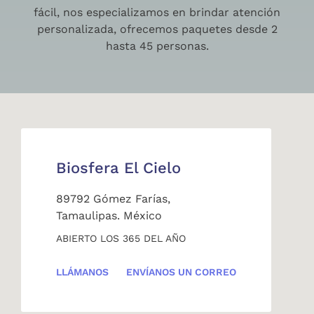
fácil, nos especializamos en brindar atención
personalizada, ofrecemos paquetes desde 2
hasta 45 personas.
Biosfera El Cielo
89792 Gómez Farías,
Tamaulipas. México
ABIERTO LOS 365 DEL AÑO
LLÁMANOS
ENVÍANOS UN CORREO