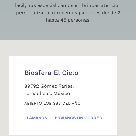
fácil, nos especializamos en brindar atención
personalizada, ofrecemos paquetes desde 2
hasta 45 personas.
Biosfera El Cielo
89792 Gómez Farías,
Tamaulipas. México
ABIERTO LOS 365 DEL AÑO
LLÁMANOS
ENVÍANOS UN CORREO