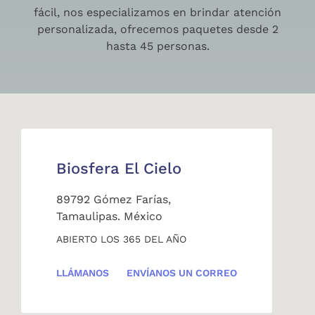
fácil, nos especializamos en brindar atención
personalizada, ofrecemos paquetes desde 2
hasta 45 personas.
Biosfera El Cielo
89792 Gómez Farías,
Tamaulipas. México
ABIERTO LOS 365 DEL AÑO
LLÁMANOS
ENVÍANOS UN CORREO