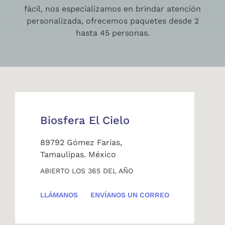
fácil, nos especializamos en brindar atención
personalizada, ofrecemos paquetes desde 2
hasta 45 personas.
Biosfera El Cielo
89792 Gómez Farías,
Tamaulipas. México
ABIERTO LOS 365 DEL AÑO
LLÁMANOS
ENVÍANOS UN CORREO