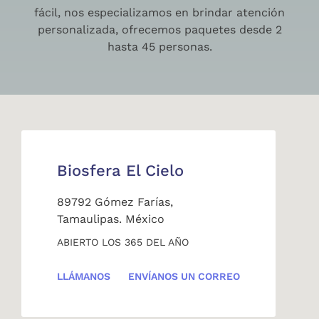
fácil, nos especializamos en brindar atención
personalizada, ofrecemos paquetes desde 2
hasta 45 personas.
Biosfera El Cielo
89792 Gómez Farías,
Tamaulipas. México
ABIERTO LOS 365 DEL AÑO
LLÁMANOS
ENVÍANOS UN CORREO