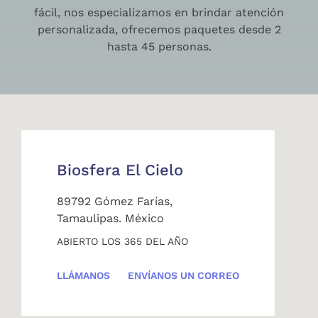
fácil, nos especializamos en brindar atención
personalizada, ofrecemos paquetes desde 2
hasta 45 personas.
Biosfera El Cielo
89792 Gómez Farías,
Tamaulipas. México
ABIERTO LOS 365 DEL AÑO
LLÁMANOS
ENVÍANOS UN CORREO