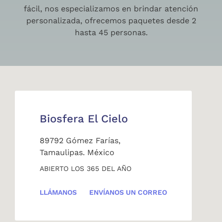
fácil, nos especializamos en brindar atención
personalizada, ofrecemos paquetes desde 2
hasta 45 personas.
Biosfera El Cielo
89792 Gómez Farías,
Tamaulipas. México
ABIERTO LOS 365 DEL AÑO
LLÁMANOS
ENVÍANOS UN CORREO