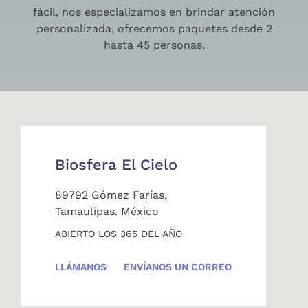
fácil, nos especializamos en brindar atención
personalizada, ofrecemos paquetes desde 2
hasta 45 personas.
Biosfera El Cielo
89792 Gómez Farías,
Tamaulipas. México
ABIERTO LOS 365 DEL AÑO
LLÁMANOS
ENVÍANOS UN CORREO