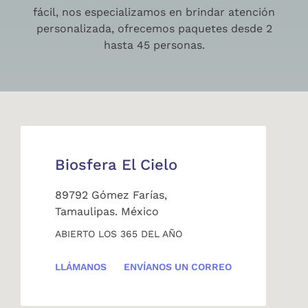
fácil, nos especializamos en brindar atención
personalizada, ofrecemos paquetes desde 2
hasta 45 personas.
Biosfera El Cielo
89792 Gómez Farías,
Tamaulipas. México
ABIERTO LOS 365 DEL AÑO
LLÁMANOS
ENVÍANOS UN CORREO