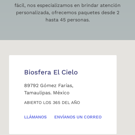
fácil, nos especializamos en brindar atención
personalizada, ofrecemos paquetes desde 2
hasta 45 personas.
Biosfera El Cielo
89792 Gómez Farías,
Tamaulipas. México
ABIERTO LOS 365 DEL AÑO
LLÁMANOS
ENVÍANOS UN CORREO