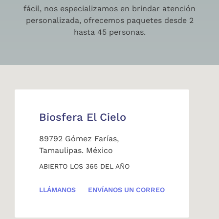
fácil, nos especializamos en brindar atención
personalizada, ofrecemos paquetes desde 2
hasta 45 personas.
Biosfera El Cielo
89792 Gómez Farías,
Tamaulipas. México
ABIERTO LOS 365 DEL AÑO
LLÁMANOS
ENVÍANOS UN CORREO